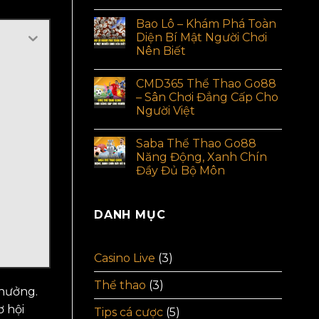
Bao Lô – Khám Phá Toàn
Diện Bí Mật Người Chơi
Nên Biết
CMD365 Thể Thao Go88
– Sân Chơi Đẳng Cấp Cho
Người Việt
Saba Thể Thao Go88
Năng Động, Xanh Chín
Đầy Đủ Bộ Môn
DANH MỤC
Casino Live
(3)
Thể thao
(3)
thưởng.
 hội
Tips cá cược
(5)