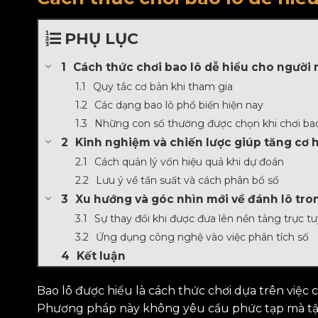
PHỤ LỤC
Cách thức chơi bao lô dễ hiểu cho người 
Quy tắc cơ bản khi tham gia
Các dạng bao lô phổ biến hiện nay
Những con số thường được chọn khi chơi bao
Kinh nghiệm và chiến lược giúp tăng cơ 
Cách quản lý vốn hiệu quả khi dự đoán
Lưu ý về tần suất và cách phân bổ số
Xu hướng và góc nhìn mới về đánh lô tron
Sự thay đổi khi được đưa lên nền tảng trực t
Ứng dụng công nghệ vào việc phân tích số
Kết luận
Bao lô được hiểu là cách thức chơi dựa trên việc
Phương pháp này không yêu cầu phức tạp mà tập 