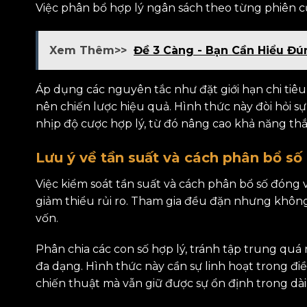
Việc phân bổ hợp lý ngân sách theo từng phiên cư
Xem Thêm>>
Đề 3 Càng - Bạn Cần Hiểu Đ
Áp dụng các nguyên tắc như đặt giới hạn chi tiêu
nên chiến lược hiệu quả. Hình thức này đòi hỏi s
nhịp độ cược hợp lý, từ đó nâng cao khả năng thắn
Lưu ý về tần suất và cách phân bổ số
Việc kiểm soát tần suất và cách phân bổ số đóng 
giảm thiểu rủi ro. Tham gia đều đặn nhưng không 
vốn.
Phân chia các con số hợp lý, tránh tập trung qu
đa dạng. Hình thức này cần sự linh hoạt trong đi
chiến thuật mà vẫn giữ được sự ổn định trong dài