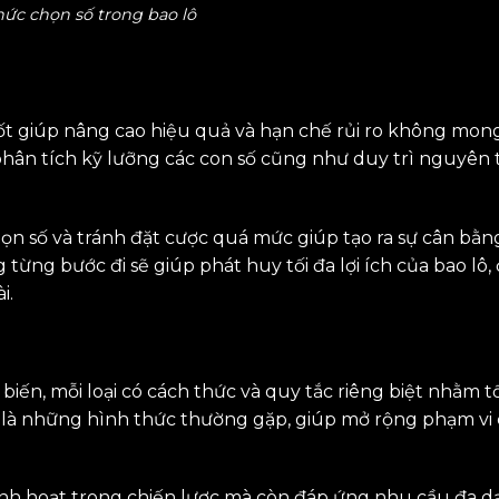
hức chọn số trong bao lô
hốt giúp nâng cao hiệu quả và hạn chế rủi ro không mo
c phân tích kỹ lưỡng các con số cũng như duy trì nguyên
ọn số và tránh đặt cược quá mức giúp tạo ra sự cân bằn
 từng bước đi sẽ giúp phát huy tối đa lợi ích của bao lô
i.
ến, mỗi loại có cách thức và quy tắc riêng biệt nhằm t
ên là những hình thức thường gặp, giúp mở rộng phạm vi
linh hoạt trong chiến lược mà còn đáp ứng nhu cầu đa 