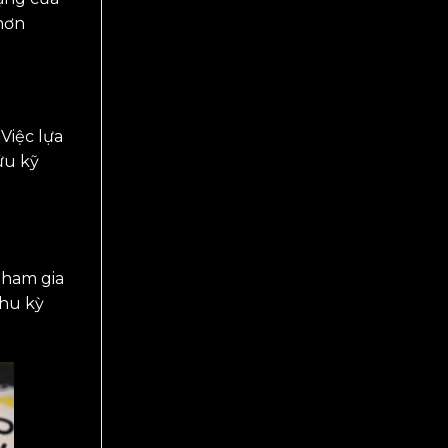
 hơn
Việc lựa
ứu kỹ
tham gia
chu kỳ