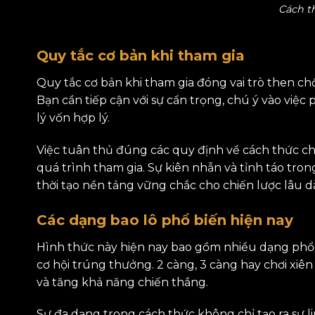
Cách t
Quy tắc cơ bản khi tham gia
Quy tắc cơ bản khi tham gia đóng vai trò then c
Bạn cần tiếp cận với sự cẩn trọng, chú ý vào việ
lý vốn hợp lý.
Việc tuân thủ đúng các quy định về cách thức ch
quá trình tham gia. Sự kiên nhẫn và tỉnh táo trong
thời tạo nền tảng vững chắc cho chiến lược lâu dà
Các dạng bao lô phổ biến hiện nay
Hình thức này hiện nay bao gồm nhiều dạng phổ bi
cơ hội trúng thưởng. 2 càng, 3 càng hay chơi xi
và tăng khả năng chiến thắng.
Sự đa dạng trong cách thức không chỉ tạo ra sự 