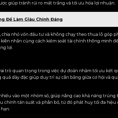
ợc giúp tránh rủi ro mất trắng và tối ưu hóa lợi nhuận.
úng Để Làm Giàu Chính Đáng
, chia nhỏ vốn đầu tư và không chạy theo thua lỗ góp p
ự kiên nhẫn cùng cách kiểm soát tài chính thông minh để
g lợi.
vai trò quan trọng trong việc dự đoán nhằm tối ưu kết q
quá dày đặc giúp duy trì sự cân bằng giữa cơ hội và qu
á nhiều vào một nhóm số, giúp nâng cao khả năng trúng
ều chỉnh tần suất và phân bổ, từ đó phát huy tối đa hiệu
 hạn.