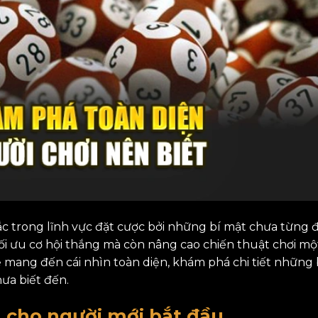
c trong lĩnh vực đặt cược bởi những bí mật chưa từng đ
 tối ưu cơ hội thắng mà còn nâng cao chiến thuật chơi mộ
ẽ mang đến cái nhìn toàn diện, khám phá chi tiết những 
ưa biết đến.
u cho người mới bắt đầu