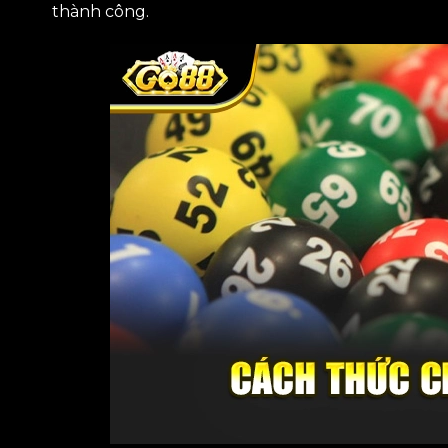
thành công.