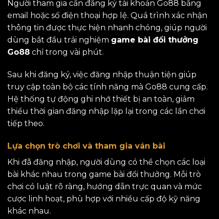
Người tham gia cần đăng ký tài khoản Go88 bằng
email hoặc số điện thoại hợp lệ. Quá trình xác nhận
thông tin được thực hiện nhanh chóng, giúp người
dùng bắt đầu trải nghiệm
game bài đổi thưởng
Go88
chỉ trong vài phút.
Sau khi đăng ký, việc đăng nhập thuận tiện giúp
truy cập toàn bộ các tính năng mà Go88 cung cấp.
Hệ thống tự động ghi nhớ thiết bị an toàn, giảm
thiểu thời gian đăng nhập lặp lại trong các lần chơi
tiếp theo.
Lựa chọn trò chơi và tham gia ván bài
Khi đã đăng nhập, người dùng có thể chọn các loại
bài khác nhau trong game bài đổi thưởng. Mỗi trò
chơi có luật rõ ràng, hướng dẫn trực quan và mức
cược linh hoạt, phù hợp với nhiều cấp độ kỹ năng
khác nhau.