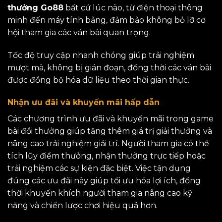
thưởng Go88
bất cứ lúc nào, từ điện thoại thông
minh đến máy tính bảng, đảm bảo không bỏ lỡ cơ
hội tham gia các ván bài quan trọng.
Tốc độ truy cập nhanh chóng giúp trải nghiệm
mượt mà, không bị gián đoạn, đồng thời các ván bài
được đồng bộ hóa dữ liệu theo thời gian thực.
Nhận ưu đãi và khuyến mãi hấp dẫn
Các chương trình ưu đãi và khuyến mãi trong game
bài đổi thưởng giúp tăng thêm giá trị giải thưởng và
nâng cao trải nghiệm giải trí. Người tham gia có thể
tích lũy điểm thưởng, nhận thưởng trực tiếp hoặc
trải nghiệm các sự kiện đặc biệt. Việc tận dụng
đúng các ưu đãi này giúp tối ưu hóa lợi ích, đồng
thời khuyến khích người tham gia nâng cao kỹ
năng và chiến lược chơi hiệu quả hơn.