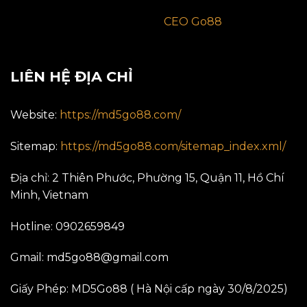
CEO Go88
LIÊN HỆ ĐỊA CHỈ
Website:
https://md5go88.com/
Sitemap:
https://md5go88.com/sitemap_index.xml/
Địa chỉ:
2 Thiên Phước, Phường 15, Quận 11, Hồ Chí
Minh, Vietnam
Hotline:
0902659849
Gmail:
md5go88@gmail.com
Giấy Phép: MD5Go88 ( Hà Nội cấp ngày 30/8/2025)