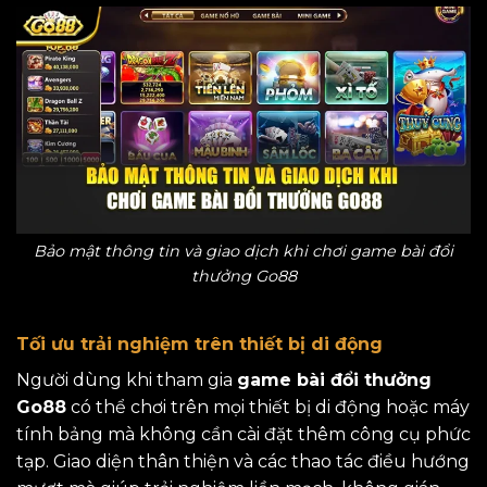
Bảo mật thông tin và giao dịch khi chơi game bài đổi
thưởng Go88
Tối ưu trải nghiệm trên thiết bị di động
Người dùng khi tham gia
game bài đổi thưởng
Go88
có thể chơi trên mọi thiết bị di động hoặc máy
tính bảng mà không cần cài đặt thêm công cụ phức
tạp. Giao diện thân thiện và các thao tác điều hướng