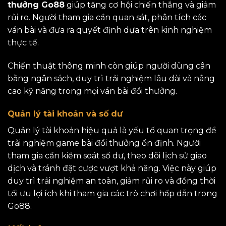
thưởng Go88
giúp tăng cơ hội chiến thắng và giảm
rủi ro. Người tham gia cần quan sát, phân tích các
ván bài và đưa ra quyết định dựa trên kinh nghiệm
thực tế.
Chiến thuật thông minh còn giúp người dùng cân
bằng ngân sách, duy trì trải nghiệm lâu dài và nâng
cao kỹ năng trong mọi ván bài đổi thưởng.
Quản lý tài khoản và số dư
Quản lý tài khoản hiệu quả là yếu tố quan trọng để
trải nghiệm game bài đổi thưởng ổn định. Người
tham gia cần kiểm soát số dư, theo dõi lịch sử giao
dịch và tránh đặt cược vượt khả năng. Việc này giúp
duy trì trải nghiệm an toàn, giảm rủi ro và đồng thời
tối ưu lợi ích khi tham gia các trò chơi hấp dẫn trong
Go88.