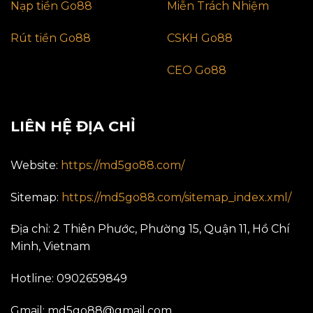
Nạp tiền Go88
Miễn Trách Nhiệm
Rút tiền Go88
CSKH Go88
CEO Go88
LIÊN HỆ ĐỊA CHỈ
Website:
https://md5go88.com/
Sitemap:
https://md5go88.com/sitemap_index.xml/
Địa chỉ:
2 Thiên Phước, Phường 15, Quận 11, Hồ Chí
Minh, Vietnam
Hotline:
0902659849
Gmail:
md5go88@gmail.com