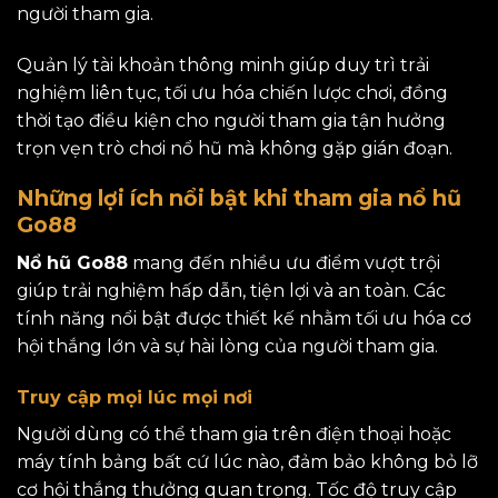
người tham gia.
Quản lý tài khoản thông minh giúp duy trì trải
nghiệm liên tục, tối ưu hóa chiến lược chơi, đồng
thời tạo điều kiện cho người tham gia tận hưởng
trọn vẹn trò chơi nổ hũ mà không gặp gián đoạn.
Những lợi ích nổi bật khi tham gia nổ hũ
Go88
Nổ hũ Go88
mang đến nhiều ưu điểm vượt trội
giúp trải nghiệm hấp dẫn, tiện lợi và an toàn. Các
tính năng nổi bật được thiết kế nhằm tối ưu hóa cơ
hội thắng lớn và sự hài lòng của người tham gia.
Truy cập mọi lúc mọi nơi
Người dùng có thể tham gia trên điện thoại hoặc
máy tính bảng bất cứ lúc nào, đảm bảo không bỏ lỡ
cơ hội thắng thưởng quan trọng. Tốc độ truy cập