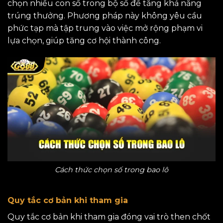
chọn nhiều con số trong bộ số để tăng khả năng
trúng thưởng. Phương pháp này không yêu cầu
phức tạp mà tập trung vào việc mở rộng phạm vi
lựa chọn, giúp tăng cơ hội thành công.
Cách thức chọn số trong bao lô
Quy tắc cơ bản khi tham gia
Quy tắc cơ bản khi tham gia đóng vai trò then chốt