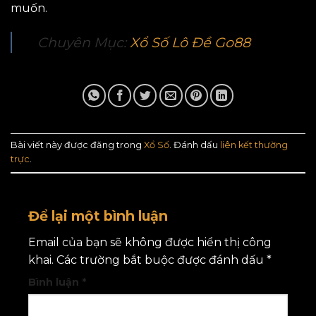
muốn.
Chuyên Mục:
Xổ Số Lô Đề Go88
Bài viết này được đăng trong
Xổ Số
. Đánh dấu
liên kết thường
trực
.
Để lại một bình luận
Email của bạn sẽ không được hiển thị công
khai.
Các trường bắt buộc được đánh dấu
*
Bình luận
*