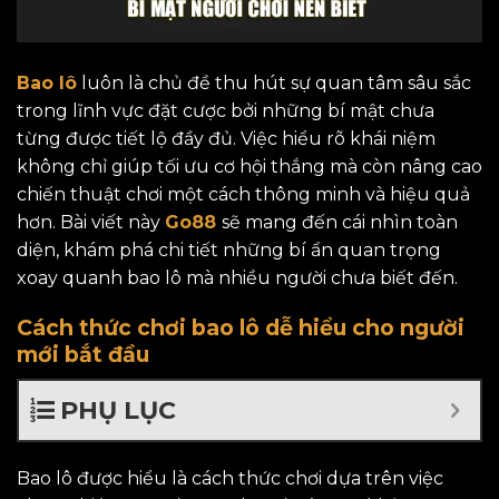
Bao lô
luôn là chủ đề thu hút sự quan tâm sâu sắc
trong lĩnh vực đặt cược bởi những bí mật chưa
từng được tiết lộ đầy đủ. Việc hiểu rõ khái niệm
không chỉ giúp tối ưu cơ hội thắng mà còn nâng cao
chiến thuật chơi một cách thông minh và hiệu quả
hơn. Bài viết này
Go88
sẽ mang đến cái nhìn toàn
diện, khám phá chi tiết những bí ẩn quan trọng
xoay quanh bao lô mà nhiều người chưa biết đến.
Cách thức chơi bao lô dễ hiểu cho người
mới bắt đầu
PHỤ LỤC
Bao lô được hiểu là cách thức chơi dựa trên việc