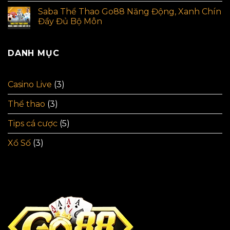
Saba Thể Thao Go88 Năng Động, Xanh Chín
Đầy Đủ Bộ Môn
DANH MỤC
Casino Live
(3)
Thể thao
(3)
Tips cá cược
(5)
Xổ Số
(3)