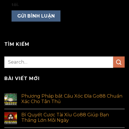
tôi.
TÌM KIẾM
BÀI VIẾT MỚI
Phương Pháp bắt Cầu Xóc Đĩa Go88 Chuẩn
Xác Cho Tân Thủ
Bí Quyết Cược Tài Xỉu Go88 Giúp Bạn
Thắng Lớn Mỗi Ngày