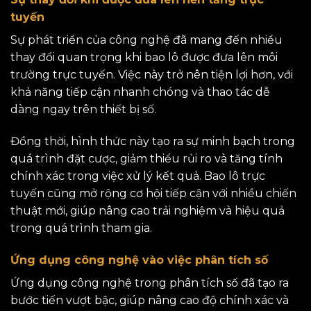
tuyến
Sự phát triển của công nghệ đã mang đến nhiều
thay đổi quan trọng khi bao lô được đưa lên môi
trường trực tuyến. Việc này trở nên tiện lợi hơn, với
khả năng tiếp cận nhanh chóng và thao tác dễ
dàng ngay trên thiết bị số.
Đồng thời, hình thức này tạo ra sự minh bạch trong
quá trình đặt cược, giảm thiểu rủi ro và tăng tính
chính xác trong việc xử lý kết quả. Bao lô trực
tuyến cũng mở rộng cơ hội tiếp cận với nhiều chiến
thuật mới, giúp nâng cao trải nghiệm và hiệu quả
trong quá trình tham gia.
Ứng dụng công nghệ vào việc phân tích số
Ứng dụng công nghệ trong phân tích số đã tạo ra
bước tiến vượt bậc, giúp nâng cao độ chính xác và