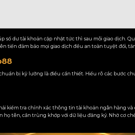
úp số dư tài khoản cập nhật tức thì sau mỗi giao dịch. Qu
ên tiến đảm bảo mọi giao dịch đều an toàn tuyệt đối, tăng
o88
c chuẩn bị kỹ lưỡng là điều cần thiết. Hiểu rõ các bước 
ải kiểm tra chính xác thông tin tài khoản ngân hàng và 
ến họ tên, cần trùng khớp với dữ liệu đăng ký. Nhờ cơ ch