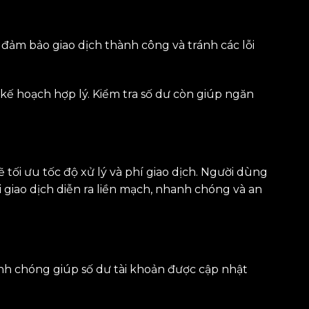
y đảm bảo giao dịch thành công và tránh các lỗi
 kế hoạch hợp lý. Kiểm tra số dư còn giúp ngăn
ối ưu tốc độ xử lý và phí giao dịch. Người dùng
giao dịch diễn ra liền mạch, nhanh chóng và an
hanh chóng giúp số dư tài khoản được cập nhật