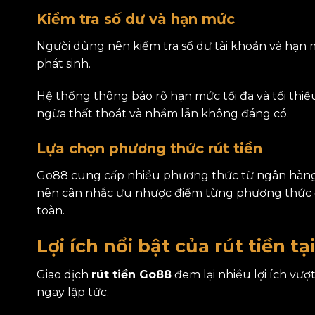
Kiểm tra số dư và hạn mức
Người dùng nên kiểm tra số dư tài khoản và hạn m
phát sinh.
Hệ thống thông báo rõ hạn mức tối đa và tối thiể
ngừa thất thoát và nhầm lẫn không đáng có.
Lựa chọn phương thức rút tiền
Go88 cung cấp nhiều phương thức từ ngân hàng tr
nên cân nhắc ưu nhược điểm từng phương thức để 
toàn.
Lợi ích nổi bật của rút tiền t
Giao dịch
rút tiền Go88
đem lại nhiều lợi ích vượ
ngay lập tức.