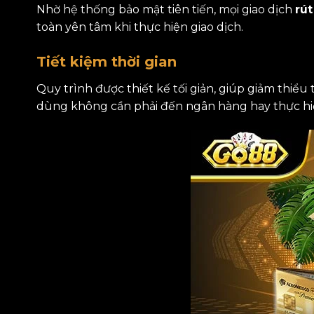
Nhờ hệ thống bảo mật tiên tiến, mọi giao dịch
rút
toàn yên tâm khi thực hiện giao dịch.
Tiết kiệm thời gian
Quy trình được thiết kế tối giản, giúp giảm thiểu 
dùng không cần phải đến ngân hàng hay thực hiện 