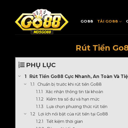
Bỏ
qua
nội
GO88
TẢI GO88
dung
Rút Tiền Go8
PHỤ LỤC
Rút Tiền Go88 Cực Nhanh, An Toàn Và Tiệ
Chuẩn bị trước khi rút tiền Go88
Xác nhận thông tin tài khoản
Kiểm tra số dư và hạn mức
Lựa chọn phương thức rút tiền
Lợi ích nổi bật của rút tiền tại Go88
Tiết kiệm thời gian