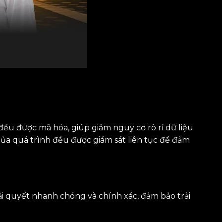
đều được mã hóa, giúp giảm nguy cơ rò rỉ dữ liệu
của quá trình đều được giám sát liên tục để đảm
iải quyết nhanh chóng và chính xác, đảm bảo trải