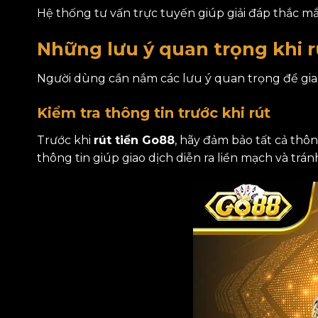
Hệ thống tư vấn trực tuyến giúp giải đáp thắc mắ
Những lưu ý quan trọng khi r
Người dùng cần nắm các lưu ý quan trọng để giao 
Kiểm tra thông tin trước khi rút
Trước khi
rút tiền Go88
, hãy đảm bảo tất cả thôn
thông tin giúp giao dịch diễn ra liền mạch và trán