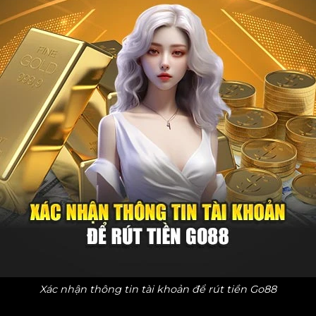
Xác nhận thông tin tài khoản để rút tiền Go88