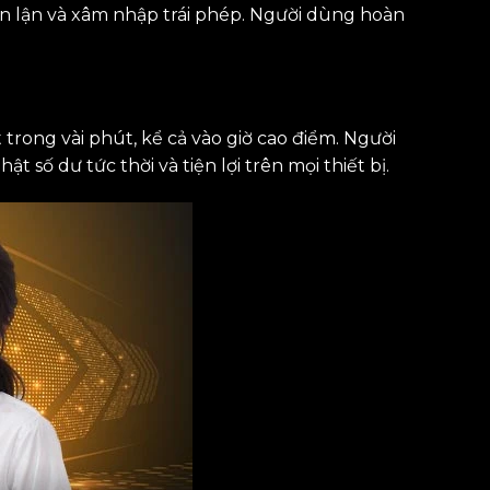
n lận và xâm nhập trái phép. Người dùng hoàn
t trong vài phút, kể cả vào giờ cao điểm. Người
ố dư tức thời và tiện lợi trên mọi thiết bị.